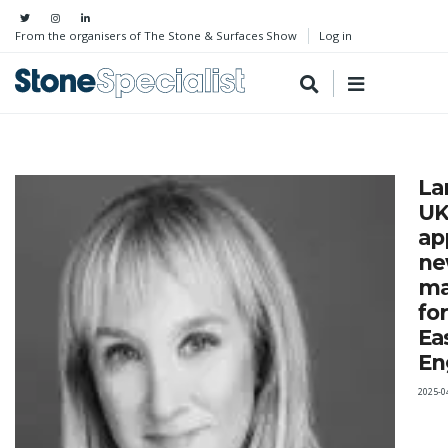
From the organisers of The Stone & Surfaces Show
Log in
La
U
ap
ne
ma
fo
Eas
En
2025-0