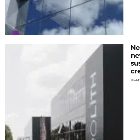
Ne
n
sus
cr
2024-1